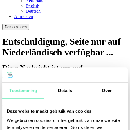
Nederlands
English
Deutsch
Anmelden
Demo planen
Entschuldigung, Seite nur auf
Niederländisch verfügbar ...
Diese Nachricht ist nur auf
Niederländisch verfügbar. Was tun?
Zur Seite auf Niederländisch gehen
Toestemming
Details
Over
Verfügbare Nachrichten auf Deutsch anzeigen
Ihre Sitzung läuft bald ab!
Deze website maakt gebruik van cookies
We gebruiken cookies om het gebruik van onze website
Sie werden in
Sekunden automatisch abgemeldet.
te analyseren en te verbeteren. Soms delen we