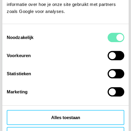
informatie over hoe je onze site gebruikt met partners
Möchten Sie angemeldet bleiben?
zoals Google voor analyses.
Nein, melden Sie mich ab
Ja, ich bleibe angemeldet
Toestemmingsselectie
Noodzakelijk
Voorkeuren
Statistieken
Marketing
Alles toestaan