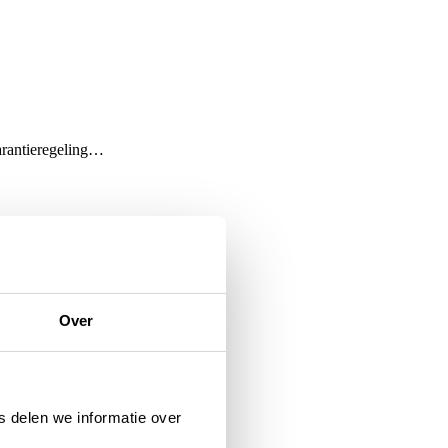
garantieregeling…
en van…
Over
 delen we informatie over
garantieregeling…