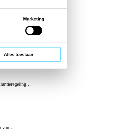
Marketing
en van…
Alles toestaan
garantieregeling…
en van…