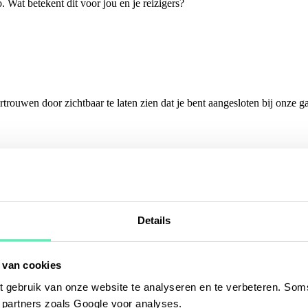
at betekent dit voor jou en je reizigers?
trouwen door zichtbaar te laten zien dat je bent aangesloten bij onze 
 van de Vakantiebeurs. Ontdek hoe slimme automatisering het aanbied
Details
 van cookies
 gebruik van onze website te analyseren en te verbeteren. Soms
trouwen door zichtbaar te laten zien dat je bent aangesloten bij onze 
t partners zoals Google voor analyses.