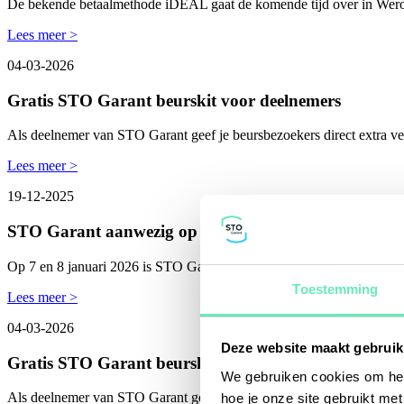
De bekende betaalmethode iDEAL gaat de komende tijd over in Wero. W
Lees meer >
04-03-2026
Gratis STO Garant beurskit voor deelnemers
Als deelnemer van STO Garant geef je beursbezoekers direct extra ver
Lees meer >
19-12-2025
STO Garant aanwezig op Travel Trade Days
Op 7 en 8 januari 2026 is STO Garant aanwezig tijdens de vakdagen
Toestemming
Lees meer >
04-03-2026
Deze website maakt gebruik
Gratis STO Garant beurskit voor deelnemers
We gebruiken cookies om het
Als deelnemer van STO Garant geef je beursbezoekers direct extra ver
hoe je onze site gebruikt me