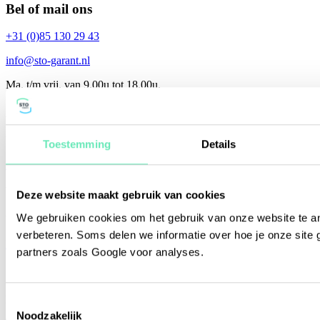
Bel of mail ons
+31 (0)85 130 29 43
info@sto-garant.nl
Ma. t/m vrij. van 9.00u tot 18.00u.
Adviesgesprek?
We beantwoorden al je vragen. Telefonisch of online.
Toestemming
Details
Adviesgesprek inplannen
Wij bellen jou
Deze website maakt gebruik van cookies
We gebruiken cookies om het gebruik van onze website te a
Wanneer het jou uitkomt.
verbeteren. Soms delen we informatie over hoe je onze site 
Maak terugbelafspraak
partners zoals Google voor analyses.
Stuur ons een bericht
Binnen 1 werkdag antwoord
Toestemmingsselectie
Noodzakelijk